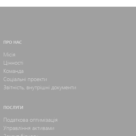
ПРО НАС
Місія
Цінності
Команда
Соціальні проекти
Звітність, внутрішні документи
ПОСЛУГИ
Податкова оптимізація
Управління активами